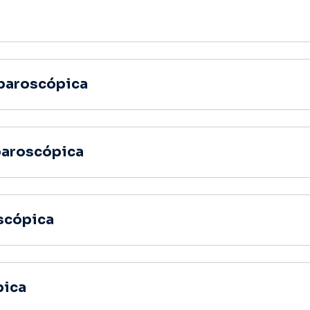
paroscópica
paroscópica
scópica
pica