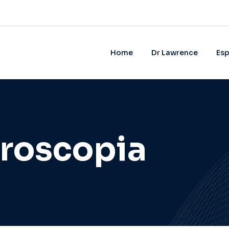
Home
Dr Lawrence
Esp
roscopia