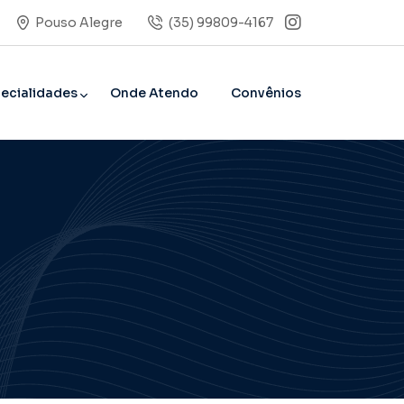
(35) 99809-4167
Pouso Alegre
ecialidades
Onde Atendo
Convênios