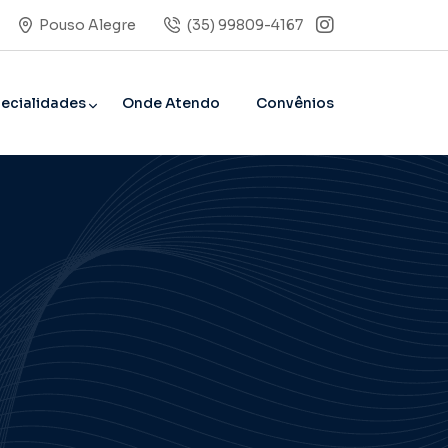
(35) 99809-4167
Pouso Alegre
ecialidades
Onde Atendo
Convênios