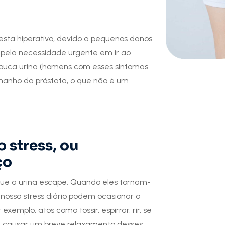
stá hiperativo, devido a pequenos danos
za pela necessidade urgente em ir ao
ouca urina (homens com esses sintomas
anho da próstata, o que não é um
 stress, ou
ço
ue a urina escape. Quando eles tornam-
osso stress diário podem ocasionar o
emplo, atos como tossir, espirrar, rir, se
m causar um breve relaxamento desses