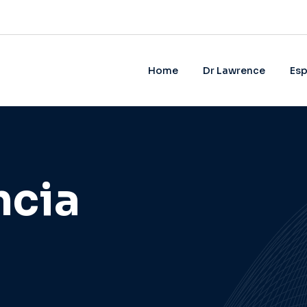
Home
Dr Lawrence
Esp
ncia