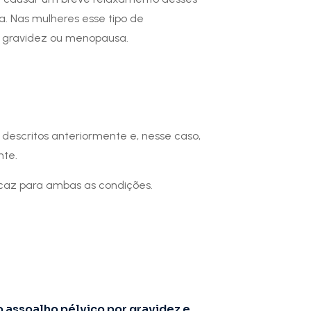
a. Nas mulheres esse tipo de
a gravidez ou menopausa.
descritos anteriormente e, nesse caso,
nte.
icaz para ambas as condições.
assoalho pélvico por gravidez e